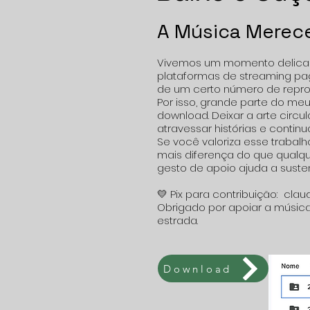
A Música Merec
Vivemos um momento delicado
plataformas de streaming p
de um certo número de repro
Por isso, grande parte do me
download. Deixar a arte circu
atravessar histórias e continua
Se você valoriza esse trabalho
mais diferença do que qualq
gesto de apoio ajuda a susten
💛 Pix para contribuição: cl
Obrigado por apoiar a músic
estrada.
Download